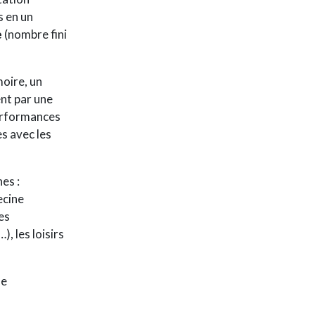
s en un
e
(nombre fini
oire, un
nt par une
performances
s avec les
es :
ecine
es
, les loisirs
de