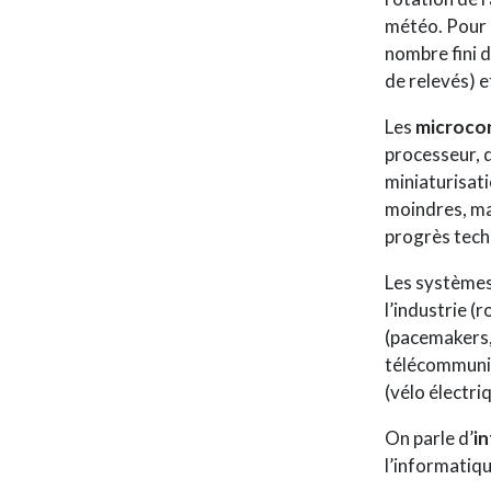
météo. Pour ê
nombre fini 
de relevés) 
Les
microco
processeur, 
miniaturisat
moindres, ma
progrès tech
Les systèmes
l’industrie (
(pacemakers,
télécommunica
(vélo électri
On parle d’
i
l’informatiq