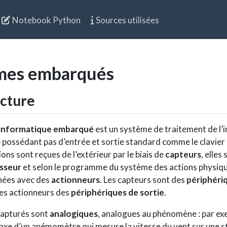
Notebook Python
Sources utilisées
mes embarqués
cture
informatique embarqué
est un système de traitement de l’
possédant pas d’entrée et sortie standard comme le clavier e
ons sont reçues de l’extérieur par le biais de
capteurs
, elles
sseur
et selon le programme du système des actions physiq
hées avec des
actionneurs
. Les capteurs sont des
périphéri
les actionneurs des
périphériques de sortie
.
capturés sont
analogiques
, analogues au phénomène : par ex
’axe d’un anémomètre qui mesure la vitesse du vent sur une s