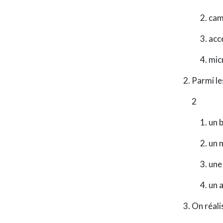
cam
acc
mic
Parmi le
2
un 
un 
une
un a
On réali