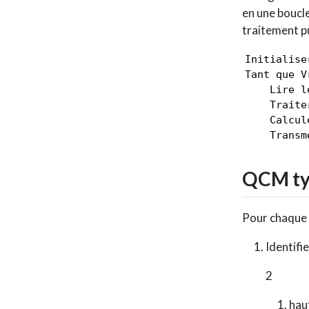
en une boucle
traitement pu
Initialise
Tant que Vr
    Lire l
    Traite
    Calcul
    Transm
QCM ty
Pour chaque 
Identifi
2
hau