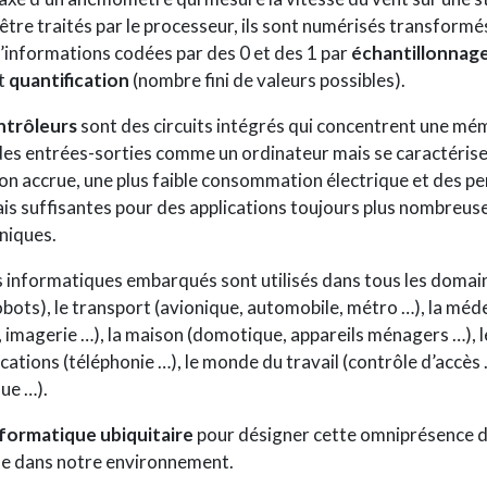
tre traités par le processeur, ils sont numérisés transformé
d’informations codées par des 0 et des 1 par
échantillonnag
et
quantification
(nombre fini de valeurs possibles).
ntrôleurs
sont des circuits intégrés qui concentrent une mém
des entrées-sorties comme un ordinateur mais se caractérise
ion accrue, une plus faible consommation électrique et des 
is suffisantes pour des applications toujours plus nombreuse
niques.
 informatiques embarqués sont utilisés dans tous les domain
robots), le transport (avionique, automobile, métro …), la méd
 imagerie …), la maison (domotique, appareils ménagers …), l
tions (téléphonie …), le monde du travail (contrôle d’accès …)
que …).
nformatique ubiquitaire
pour désigner cette omniprésence 
ue dans notre environnement.