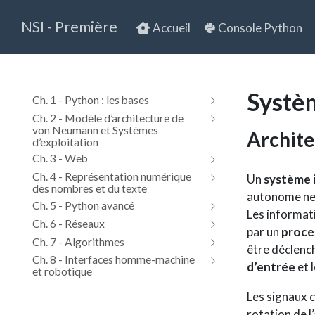
NSI - Première
Accueil
Console Python
Systè
Ch. 1 - Python : les bases
Ch. 2 - Modèle d’architecture de
von Neumann et Systèmes
Archite
d’exploitation
Ch. 3 - Web
Ch. 4 - Représentation numérique
Un
système 
des nombres et du texte
autonome ne 
Ch. 5 - Python avancé
Les informati
Ch. 6 - Réseaux
par un
proce
Ch. 7 - Algorithmes
être déclenc
Ch. 8 - Interfaces homme-machine
d’entrée
et 
et robotique
Les signaux 
rotation de l