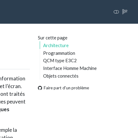
Sur cette page
Architecture
Programmation
QCM type E3C2
Interface Homme Machine
Objets connectés
information
t l’écran.
Faire part d'un problème
 sont traités
ues peuvent
ques
emple la
tation