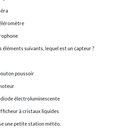
éra
éléromètre
rophone
s éléments suivants, lequel est un capteur ?
bouton poussoir
moteur
 diode électroluminescente
fficheur à cristaux liquides
se une petite station météo.