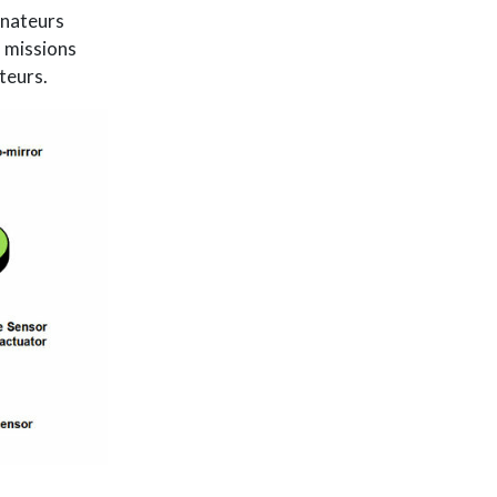
inateurs
s missions
teurs.