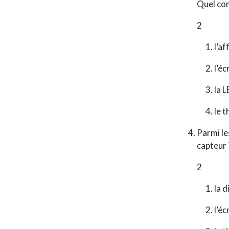
Quel com
2
l’a
l’éc
la 
le 
Parmi le
capteur 
2
la 
l’éc