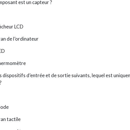
posant est un capteur ?
fficheur LCD
ran de l’ordinateur
LED
thermomètre
s dispositifs d’entrée et de sortie suivants, lequel est uniqu
?
diode
ran tactile