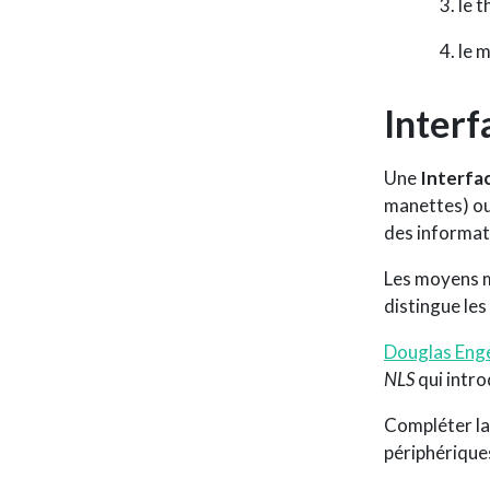
le 
le 
Inter
Une
Interf
manettes) ou
des informat
Les moyens m
distingue les
Douglas Eng
NLS
qui intro
Compléter la
périphériques