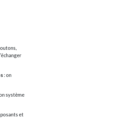
boutons,
d’échanger
es
: on
son système
mposants et