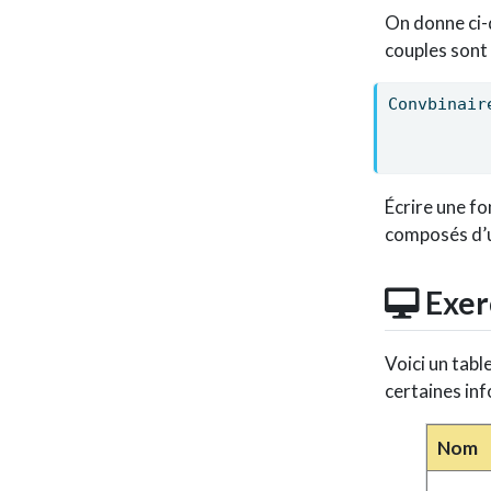
On donne ci-
couples sont
Convbinair
Écrire une fo
composés d’u
Exer
Voici un tabl
certaines inf
Nom