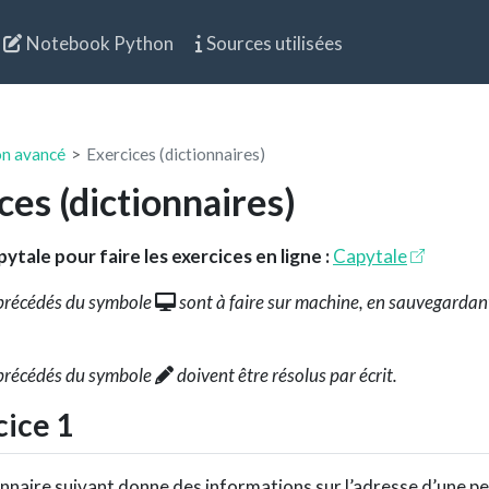
Notebook Python
Sources utilisées
on avancé
Exercices (dictionnaires)
ces (dictionnaires)
ytale pour faire les exercices en ligne :
Capytale
 précédés du symbole
sont à faire sur machine, en sauvegardant l
 précédés du symbole
doivent être résolus par écrit.
ice 1
onnaire suivant donne des informations sur l’adresse d’une p