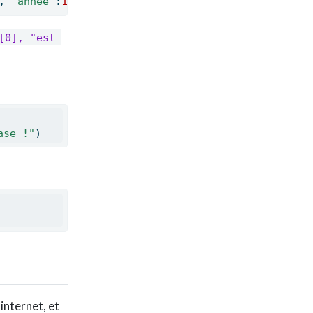
, 
"annee"
:
1977
}
0], "est 
ase !"
)
 internet, et