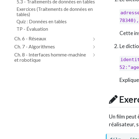
5.3 - Traitements de données en tables
Exercices (Traitements de données en
adress
tables)
78340),
Quiz : Données en tables
TP - Évaluation
Cette in
Ch. 6 - Réseaux
Le dicti
Ch. 7 - Algorithmes
Ch. 8 - Interfaces homme-machine
et robotique
identi
52:"age
Explique
Exerc
Un film peut 
réalisateur, 