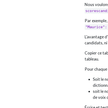
Nous voulons
scorescand
Par exemple, 
"Maurice":
L’avantage d’
candidats, ni
Copier ce tab
tableau.
Pour chaque 
Soit le n
dictionn
soit le 
de voix 
Écrire et te