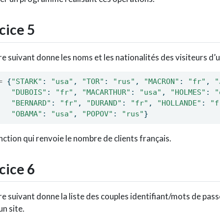
cice 5
re suivant donne les noms et les nationalités des visiteurs d’u
=
 {
"STARK"
: 
"usa"
, 
"TOR"
: 
"rus"
, 
"MACRON"
: 
"fr"
, 
"
"DUBOIS"
: 
"fr"
, 
"MACARTHUR"
: 
"usa"
, 
"HOLMES"
: 
"
"BERNARD"
: 
"fr"
, 
"DURAND"
: 
"fr"
, 
"HOLLANDE"
: 
"f
"OBAMA"
: 
"usa"
, 
"POPOV"
: 
"rus"
}
nction qui renvoie le nombre de clients français.
cice 6
re suivant donne la liste des couples identifiant/mots de pas
n site.