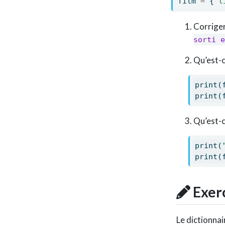
film 
=
 {
"t
Corriger
sorti e
Qu’est-c
print
(
print
(
Qu’est-c
print
(
print
(
Exerc
Le dictionnair