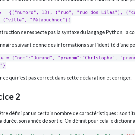
e = {("numero", 13), ("rue", "rue des Lilas"), ("co
 ("ville", "Pétaouchnoc"){
struction ne respecte pas la syntaxe du langage Python, la co
onnaire suivant donne des informations sur l’identité d’une p
te = {"nom":"Durand", "prenom":"Christophe", "preno
"}
r ce qui n’est pas correct dans cette déclaration et corriger.
ice 2
être défini par un certain nombre de caractéristiques : son tit
sa durée, son année de sortie. On définit pour cela le dictionna