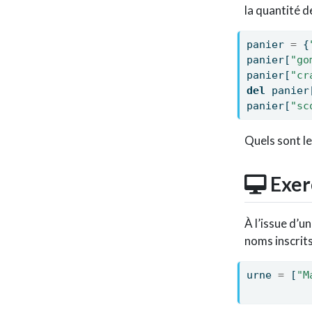
la quantité d
panier 
=
 {
panier[
"go
panier[
"cr
del
 panier
panier[
"sc
Quels sont le
Exer
À l’issue d’u
noms inscrits
urne 
=
 [
"M