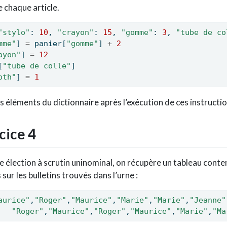
e chaque article.
"stylo"
: 
10
, 
"crayon"
: 
15
, 
"gomme"
: 
3
, 
"tube de co
mme"
] 
=
 panier[
"gomme"
] 
+
2
ayon"
] 
=
12
[
"tube de colle"
]
oth"
] 
=
1
s éléments du dictionnaire après l’exécution de ces instructio
cice 4
ne élection à scrutin uninominal, on récupère un tableau conte
 sur les bulletins trouvés dans l’urne :
aurice"
,
"Roger"
,
"Maurice"
,
"Marie"
,
"Marie"
,
"Jeanne"
"Roger"
,
"Maurice"
,
"Roger"
,
"Maurice"
,
"Marie"
,
"Ma