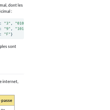
mal, dont les
cimal :
: 
"3"
, 
"0100"
: 
"4"
, 
"0101"
: 
"5"
,
: 
"9"
, 
"1010"
: 
"A"
, 
"1011"
: 
"B"
,
: 
"F"
}
ples sont
e internet,
 passe