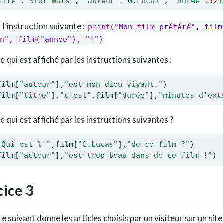
itre"
:
"Star Wars"
, 
"auteur"
:
"G.Lucas"
, 
"duree"
:
121
 l’instruction suivante :
print("Mon film préféré", film[
n", film("annee"), "!")
e qui est affiché par les instructions suivantes :
film[
"auteur"
],
"est mon dieu vivant."
)
film[
"titre"
],
"c'est"
,film[
"durée"
],
"minutes d'ext
e qui est affiché par les instructions suivantes ?
"Qui est l'"
,film[
"G.Lucas"
],
"de ce film ?"
)
film[
"acteur"
],
"est trop beau dans de ce film !"
)
ice 3
e suivant donne les articles choisis par un visiteur sur un site