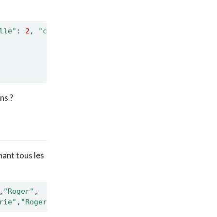
lle"
: 
2
, 
"cahier"
: 
5
}
ns ?
nant tous les
,
"Roger"
,
rie"
,
"Roger"
,
"Marie"
]