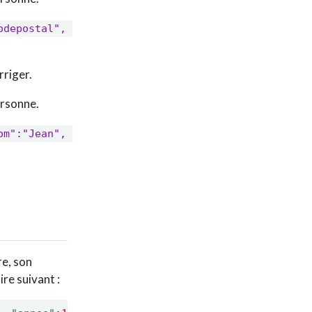
depostal", 
rriger.
ersonne.
m":"Jean", 
re, son
ire suivant :