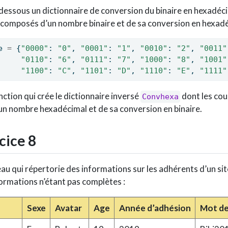
dessous un dictionnaire de conversion du binaire en hexadéci
 composés d’un nombre binaire et de sa conversion en hexadé
e 
=
 {
"0000"
: 
"0"
, 
"0001"
: 
"1"
, 
"0010"
: 
"2"
, 
"0011"
"0110"
: 
"6"
, 
"0111"
: 
"7"
, 
"1000"
: 
"8"
, 
"1001"
"1100"
: 
"C"
, 
"1101"
: 
"D"
, 
"1110"
: 
"E"
, 
"1111"
nction qui crée le dictionnaire inversé
dont les cou
Convhexa
n nombre hexadécimal et de sa conversion en binaire.
cice 8
eau qui répertorie des informations sur les adhérents d’un sit
ormations n’étant pas complètes :
Sexe
Avatar
Age
Année d’adhésion
Mot de