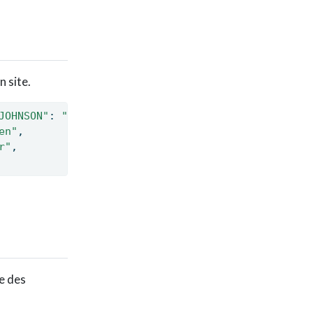
n site.
JOHNSON"
: 
"en"
,
en"
,
r"
,
se des