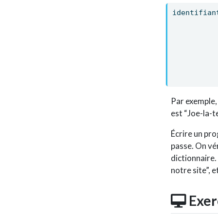
identifian
Par exemple, 
est “Joe-la-t
Écrire un pro
passe. On vér
dictionnaire.
notre site”, 
Exer