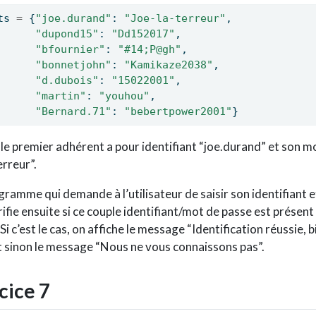
ts 
=
 {
"joe.durand"
: 
"Joe-la-terreur"
,
"dupond15"
: 
"Dd152017"
,
"bfournier"
: 
"#14;P@gh"
,
"bonnetjohn"
: 
"Kamikaze2038"
,
"d.dubois"
: 
"15022001"
,
"martin"
: 
"youhou"
,
"Bernard.71"
: 
"bebertpower2001"
}
le premier adhérent a pour identifiant “joe.durand” et son m
erreur”.
gramme qui demande à l’utilisateur de saisir son identifiant 
ifie ensuite si ce couple identifiant/mot de passe est présent
 Si c’est le cas, on affiche le message “Identification réussie,
et sinon le message “Nous ne vous connaissons pas”.
cice 7