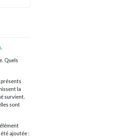
n
.
e. Quels
 présents
nissent la
é survient.
lles sont
l’élément
 été ajoutée :