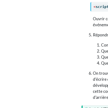
<
scrip
Ouvrir ce
événeme
Répondre
Com
Quel
Que
Que
On trouv
d’écrire
développ
cette co
d’arrièr