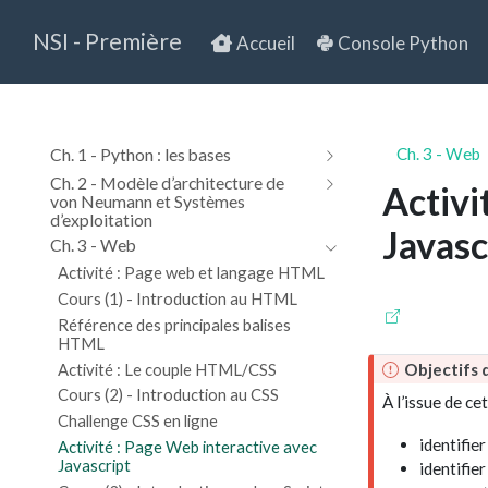
NSI - Première
Accueil
Console Python
Ch. 1 - Python : les bases
Ch. 3 - Web
Ch. 2 - Modèle d’architecture de
Activi
von Neumann et Systèmes
d’exploitation
Javasc
Ch. 3 - Web
Activité : Page web et langage HTML
Cours (1) - Introduction au HTML
Référence des principales balises
HTML
I
Activité : Le couple HTML/CSS
Objectifs 
m
Cours (2) - Introduction au CSS
À l’issue de ce
p
Challenge CSS en ligne
o
identifie
Activité : Page Web interactive avec
r
Javascript
identifie
t