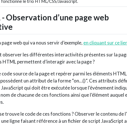
fonctionne le trio HTML/CSS/Javascript.
1 - Observation d’une page web
tive
a page web qui va nous servir d’exemple,
en cliquant sur ce lie
t observer les différentes interactivités présentes sur la pag
 HTML permettent d’interagir avec la page ?
e code source de la page et repérer parmi les éléments HTML
 possèdent un attribut de la forme “on…()”. Ces attributs défi
 JavaScript qui doit être exécutée lorsque l’événement indiqu
 nom de chacune de ces fonctions ainsi que l’élément auquel e
s.
se trouve le code de ces fonctions ? Observer le contenu de 
: une ligne faisant référence à un fichier de script JavaScript a