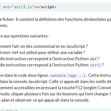
t
 src
=
"acti3.js"
></
script
>
 fichier. Il contient la définition des fonctions déclenchées pa
nts.
 aux questions suivantes :
ment fait-on des commentaires en JavaScript ?
 mot-clef est utilisé pour définir une variable ?
lle instruction correspond à l’instruction Python
?
def
lle instruction correspond à l’instruction Python
?
str()
e dans le code deux lignes
. Cette instr
console.log(...)
 dans la console JavaScript. Celle-ci apparaît dans les outils d
ement accessibles en pressant la touche F12 (onglet Consol
nsole, cliquer plusieurs fois sur les boutons qui font changer 
e-plan et observer ce qui apparaît dans la console.