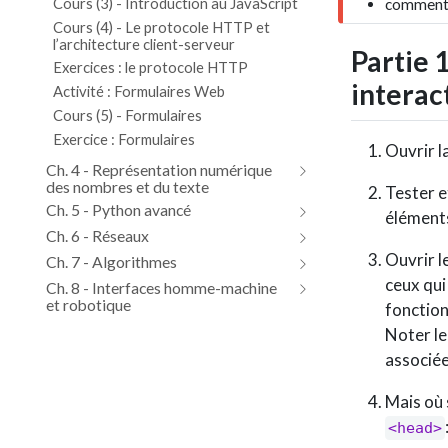
Cours (3) - Introduction au JavaScript
comment 
a
Cours (4) - Le protocole HTTP et
l’architecture client-serveur
n
Partie 
t
Exercices : le protocole HTTP
interac
Activité : Formulaires Web
Cours (5) - Formulaires
Exercice : Formulaires
Ouvrir l
Ch. 4 - Représentation numérique
des nombres et du texte
Tester e
Ch. 5 - Python avancé
éléments
Ch. 6 - Réseaux
Ouvrir l
Ch. 7 - Algorithmes
ceux qui
Ch. 8 - Interfaces homme-machine
et robotique
fonction
Noter le
associée
Mais où 
<head>