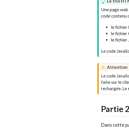
A
Le trio H
s
Une page web i
t
code contenu da
u
c
le fichie
e
le fichier
le fichie
Le code JavaSc
A
Attention 
v
Le code JavaSc
e
faite sur le cl
r
rechargée. Le
t
i
s
Partie 
s
e
m
Dans cette p