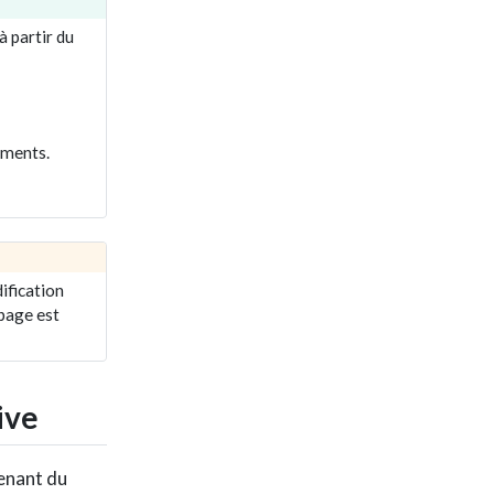
à partir du
ements.
ification
 page est
ive
enant du