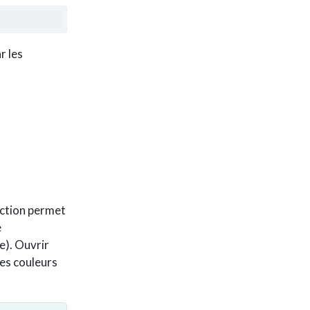
r les
uction permet
e
e). Ouvrir
les couleurs