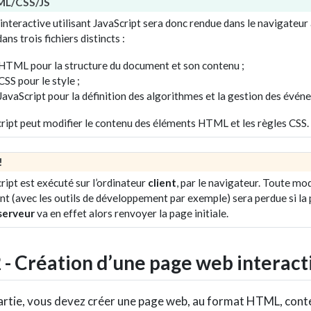
TML/CSS/JS
nteractive utilisant JavaScript sera donc rendue dans le navigateur 
ns trois fichiers distincts :
r HTML pour la structure du document et son contenu ;
 CSS pour le style ;
r JavaScript pour la définition des algorithmes et la gestion des évén
ript peut modifier le contenu des éléments HTML et les règles CSS.
!
ript est exécuté sur l’ordinateur
client
, par le navigateur. Toute mod
ient (avec les outils de développement par exemple) sera perdue si la
serveur
va en effet alors renvoyer la page initiale.
2 - Création d’une page web interact
artie, vous devez créer une page web, au format HTML, cont