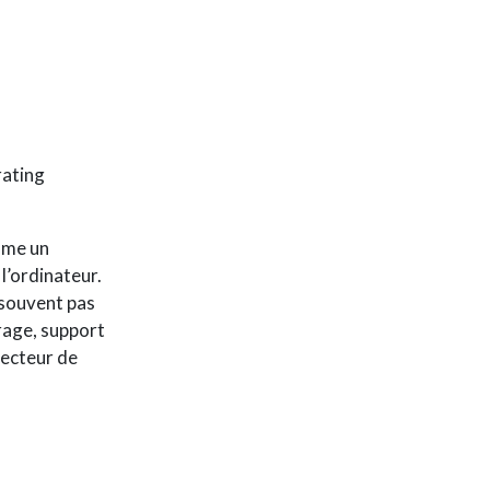
rating
lume un
 l’ordinateur.
 souvent pas
rrage, support
lecteur de