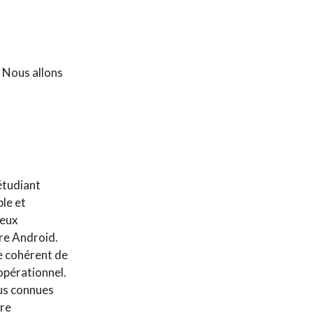
. Nous allons
étudiant
ble et
reux
re Android.
e cohérent de
opérationnel.
lus connues
ire