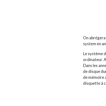
On abrégera 
system en an
Le système d’
ordinateur. A
Dans les anné
de disque dur
de mémoire am
disquette à 