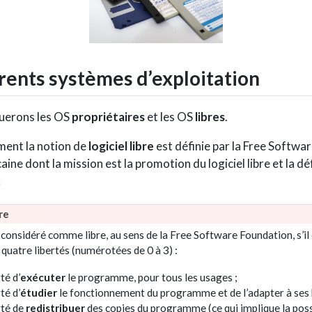
érents systèmes d’exploitation
uerons les OS
propriétaires
et les OS
libres
.
ent la notion de
logiciel libre
est définie par la Free Softwa
ne dont la mission est la promotion du logiciel libre et la d
:
bre
t considéré comme libre, au sens de la Free Software Foundation, s’il
 quatre libertés (numérotées de 0 à 3) :
rté d’
exécuter
le programme, pour tous les usages ;
rté d’
étudier
le fonctionnement du programme et de l’adapter à ses 
erté de
redistribuer
des copies du programme (ce qui implique la possi