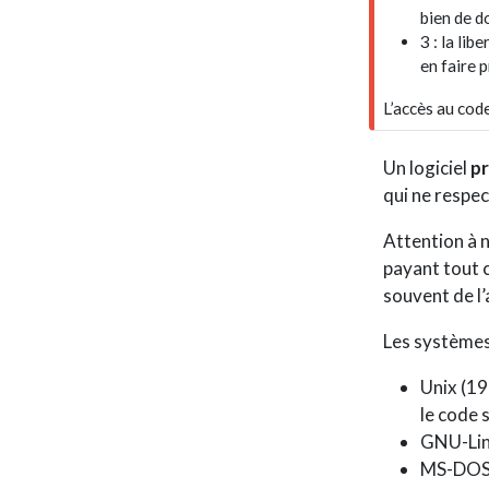
n
bien de d
t
3 : la libe
en faire 
L’accès au code
Un logiciel
pr
qui ne respec
Attention à 
payant tout c
souvent de l’
Les systèmes 
Unix (197
le code 
GNU-Linu
MS-DOS (