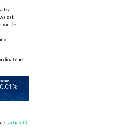
aîtra
ws est
connu de
nnu
 ordinateurs
 cet
article
.