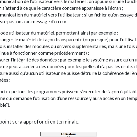
unication de l’utilisateur vers le matériel : on appuie sur une touch
n s’attend à ce que le caractère concerné apparaisse à l’écran ;
unication du matériel vers l’utilisateur : si un fichier qu’on essaye 
iste pas, on a un message d’erreur.
code utilisateur du matériel, permettant ainsi par exemple :
hanger le matériel de façon transparente (ou presque) pour l’utilisate
ois installer des modules ou drivers supplémentaires, mais une fois c
inue à fonctionner comme précédemment) ;
surer l’intégrité des données : par exemple le système assure qu’un u
e ne peut accéder à des données pour lesquelles il n’a pas les droits d
ssure aussi qu’aucun utilisateur ne puisse détruire la cohérence de l’
ées ;
sorte que tous les programmes puissent s’exécuter de façon équitabl
 qui demande l’utilisation d’une ressource y aura accès en un tem
ble”).
point sera approfondi en terminale.