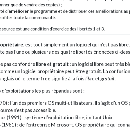
onner que de vendre des copies) ;
rté d’
améliorer
le programme et de distribuer ces améliorations au p
profiter toute la communauté.
 source est une condition d’exercice des libertés 1 et 3.
opriétaire
, est tout simplement un logiciel qui n’est pas libre,
te pas l’une ou plusieurs des quatre libertés énoncées ci-des
ne pas confondre
libre
et
gratuit
: un logiciel libre peut très b
omme un logiciel propriétaire peut être gratuit. La confusion
anglais où le terme
free
signifie à la fois
libre
et
gratuit
.
d’exploitations les plus répandus sont :
0) : l’un des premiers OS multi-utilisateurs. Il s’agit d’un OS 
source n’est pas accessible.
x (1991) : système d’exploitation libre, imitant Unix.
1981) : de l’entreprise Microsoft, OS propriétaire qui conna