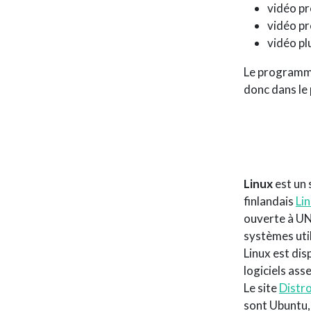
vidéo pr
vidéo pr
vidéo pl
Le programme 
donc dans le 
Linux
est un 
finlandais
Li
ouverte à UN
systèmes uti
Linux est di
logiciels as
Le site
Distr
sont Ubuntu,