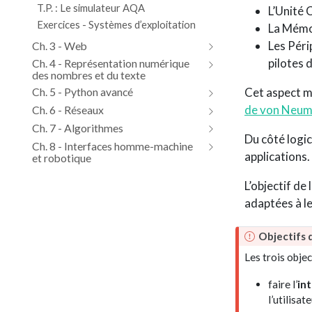
T.P. : Le simulateur AQA
L’Unité 
Exercices - Systèmes d’exploitation
La Mémo
Les Péri
Ch. 3 - Web
pilotes 
Ch. 4 - Représentation numérique
des nombres et du texte
Cet aspect ma
Ch. 5 - Python avancé
de von Neu
Ch. 6 - Réseaux
Ch. 7 - Algorithmes
Du côté logici
Ch. 8 - Interfaces homme-machine
applications.
et robotique
L’objectif de 
adaptées à le
I
Objectifs 
m
Les trois obje
p
o
faire l’
in
r
l’utilisa