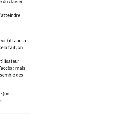
e du clavier
d’atteindre
ur (il faudra
ela fait, on
tilisateur
’accès ; mais
ensemble des
e (un
ps