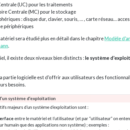
Centrale (UC) pour les traitements
ire Centrale (MC) pour le stockage
phériques : disque dur, clavier, souris, … , carte réseau… acces
de périphériques
tériel sera étudié plus en détail dans le chapitre
Modèle d’ar
mann
.
el, il existe deux niveaux bien distincts :
le système d’exploi
la partie logicielle est d’offrir aux utilisateurs des fonctionnal
urs besoins.
d’un système d’exploitation
ctifs majeurs d’un système d’exploitation sont :
terface
entre le matériel et l’utilisateur (et par “utilisateur” on ente
teur humain que des applications non système) ; exemples :