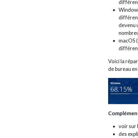
différen
Windows 
différen
devenu u
nombreu
macOS (O
différen
Voici la répa
de bureau en
Complémen
voir sur
des expl