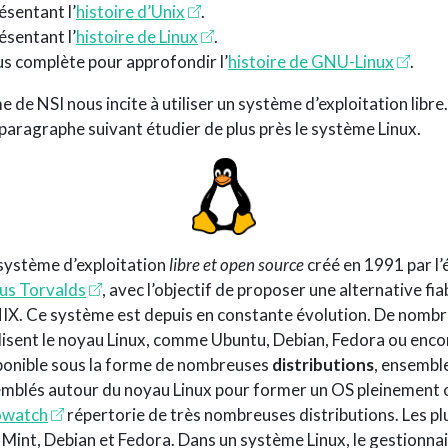
ésentant l’
histoire d’Unix
.
ésentant l’
histoire de Linux
.
us complète pour approfondir l’
histoire de GNU-Linux
.
de NSI nous incite à utiliser un système d’exploitation libre
paragraphe suivant étudier de plus près le système Linux.
système d’exploitation
libre et open source
créé en 1991 par l’
nus Torvalds
, avec l’objectif de proposer une alternative fia
IX. Ce système est depuis en constante évolution. De nomb
lisent le noyau Linux, comme Ubuntu, Debian, Fedora ou enco
sponible sous la forme de nombreuses
distributions
, ensembl
semblés autour du noyau Linux pour former un OS pleinement 
owatch
répertorie de très nombreuses distributions. Les p
 Mint, Debian et Fedora. Dans un système Linux, le gestionna