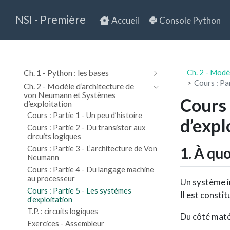
NSI - Première
Accueil
Console Python
Ch. 1 - Python : les bases
Ch. 2 - Modè
Cours : Pa
Ch. 2 - Modèle d’architecture de
von Neumann et Systèmes
Cours 
d’exploitation
Cours : Partie 1 - Un peu d’histoire
d’expl
Cours : Partie 2 - Du transistor aux
circuits logiques
Cours : Partie 3 - L’architecture de Von
1. À qu
Neumann
Cours : Partie 4 - Du langage machine
au processeur
Un système i
Cours : Partie 5 - Les systèmes
Il est consti
d’exploitation
T.P. : circuits logiques
Du côté maté
Exercices - Assembleur