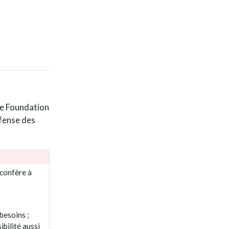
re Foundation
éfense des
 confère à
besoins ;
bilité aussi