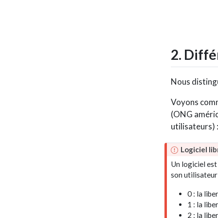
2. Diff
Nous disting
Voyons comm
(ONG américai
utilisateurs) 
I
Logiciel li
m
Un logiciel es
p
son utilisateur
o
r
0 : la libe
t
1 : la libe
a
2 : la lib