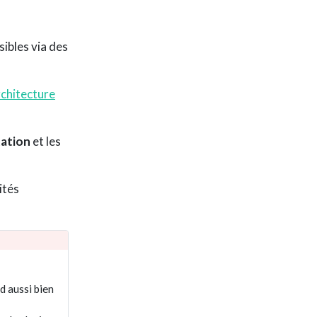
sibles via des
chitecture
tation
et les
ités
nd aussi bien