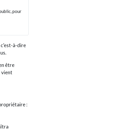
ublic, pour
 c’est-à-dire
sus.
ien être
 vient
propriétaire :
îtra